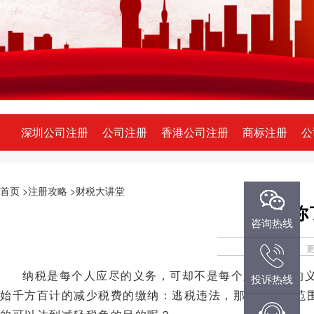
深圳公司注册
公司注册
香港公司注册
商标注册
公
首页
>注册攻略
>财税大讲堂
​带
微信咨询
咨询热线
纳税是每个人应尽的义务，可却不是每个人都想尽的
投诉热线
QQ咨询
始千方百计的减少税费的缴纳：逃税违法，那就在法律范