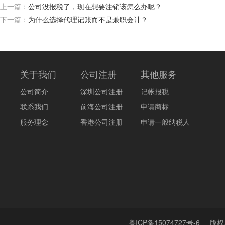
上一篇：
公司没报税了，现在想要注销该怎么办呢？
下一篇：
​为什么选择代理记账而不是兼职会计？
关于我们
公司注册
其他服务
公司简介
深圳公司注册
记帐报税
联系我们
前海公司注册
申请商标
服务理念
香港公司注册
申请一般纳税人
粤ICP备15074727号-6
版权所