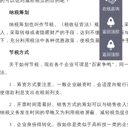
的可以达到减轻税负的目的呢？
投诉热线
在线咨询
纳税筹划
纳税筹划也叫作节税。《税收征管法》规定，纳税人
在线咨询
返回顶部
入，采取转移或者隐匿财产的手段，达到不缴或者少缴应
下，充分利用税法中各种优惠政策，使税负最小化的一种
节税方式
返回顶部
关于如何节税，现在各个企业可谓是“百家争鸣”，同
法。
1．筹资方式要注意。一般企业融资时，会适度向银
使借款利息支出在税前列支。
2．开票时间需看好。销售方式的筹划可以与销售收
纳税义务发生时间的早晚又为利用税收屏蔽、减轻税负提
3．企业身份得转化。假如你是类似于高科技一类的