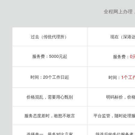
全程网上办理
过去（传统代理所）
现在（深港
服务费：5000元起
0
服务费：
时间：20个工作日起
1个工
时间：
价格混乱，需要用心甄别
明码标价，价
服务态度差时，敢怒不敢言
平台监管，随时处理
选择单一，最多对比几家
筛选后的多位服务者