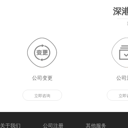
深
公司变更
公司
立即咨询
立即
关于我们
公司注册
其他服务