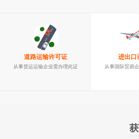
道路运输许可证
进出口
从事货运运输企业需办理此证
从事国际贸易
获