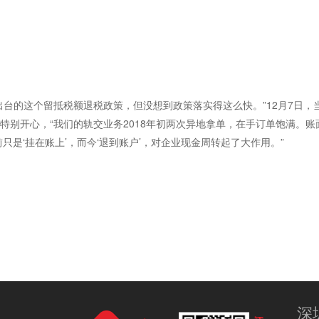
出台的这个留抵税额退税政策，但没想到政策落实得这么快。”12月7日
特别开心，“我们的轨交业务2018年初两次异地拿单，在手订单饱满。
只是‘挂在账上’，而今‘退到账户’，对企业现金周转起了大作用。”
深