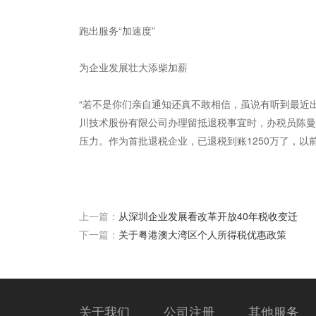
跑出服务“加速度”
为企业发展壮大添柴加薪
“若不是你们亲自通知还真不敢相信，虽说有听到最近
川技术股份有限公司办理留抵退税事宜时，办税员陈曼
压力。作为首批退税企业，已退税到账1250万了，以前
上一篇：
从深圳企业发展看改革开放40年税收变迁
下一篇：
关于粤港澳大湾区个人所得税优惠政策
关于我们
公司注册
其他服务